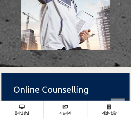
Online Counselling
031) 681-2400
본사
온라인상담
시공사례
계열사현황
02) 529-0711~3
서울사무소